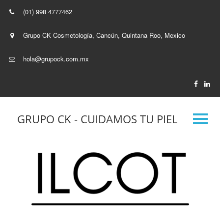
(01) 998 4777462
Grupo CK Cosmetología
,
Cancún, Quintana Roo
,
Mexico
hola@grupock.com.mx
GRUPO CK - CUIDAMOS TU PIEL